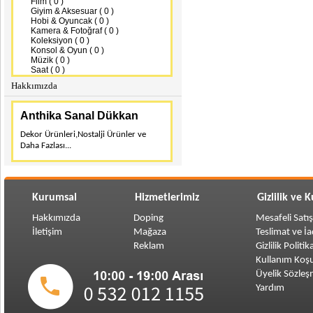
Film ( 0 )
Giyim & Aksesuar ( 0 )
Hobi & Oyuncak ( 0 )
Kamera & Fotoğraf ( 0 )
Koleksiyon ( 0 )
Konsol & Oyun ( 0 )
Müzik ( 0 )
Saat ( 0 )
Hakkımızda
Anthika Sanal Dükkan
Dekor Ürünleri,Nostalji Ürünler ve
Daha Fazlası...
Kurumsal
Hizmetlerimiz
Gizlilik ve 
Hakkımızda
Doping
Mesafeli Satı
İletişim
Mağaza
Teslimat ve İ
Reklam
Gizlilik Politik
Kullanım Koşu
Üyelik Sözleş
Yardım