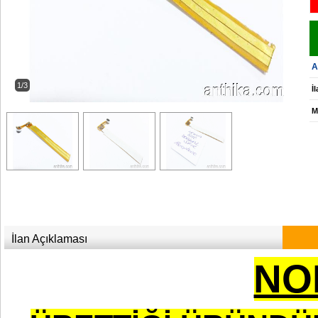
A
1/3
İ
M
İlan Açıklaması
NO