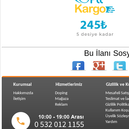
Bu İlanı Sos
Kurumsal
Hizmetlerimiz
Gizlilik ve 
Hakkımızda
Doping
Mesafeli Satı
İletişim
Mağaza
Teslimat ve İ
Reklam
Gizlilik Politik
Kullanım Koşu
Üyelik Sözleş
Yardım