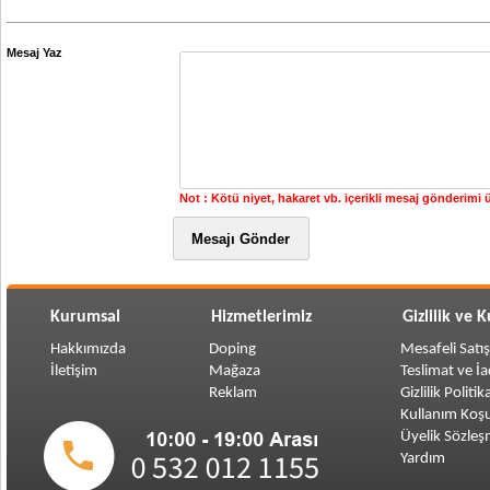
Mesaj Yaz
Not : Kötü niyet, hakaret vb. içerikli mesaj gönderimi ü
Kurumsal
Hizmetlerimiz
Gizlilik ve 
Hakkımızda
Doping
Mesafeli Satı
İletişim
Mağaza
Teslimat ve İ
Reklam
Gizlilik Politik
Kullanım Koşu
Üyelik Sözleş
Yardım