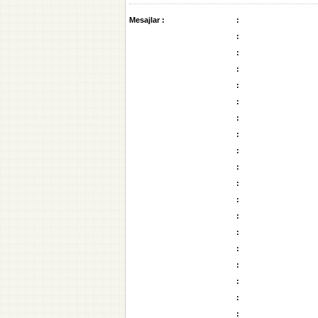
Mesajlar :
:
:
:
:
:
:
:
:
:
:
:
:
:
:
:
:
:
:
: