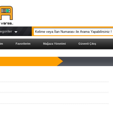
egoriler
ğim
Favorilerim
Mağaza Yönetimi
Güvenli Çıkış