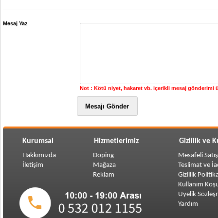
Mesaj Yaz
Not : Kötü niyet, hakaret vb. içerikli mesaj gönderimi ü
Kurumsal
Hizmetlerimiz
Gizlilik ve 
Hakkımızda
Doping
Mesafeli Satı
İletişim
Mağaza
Teslimat ve İ
Reklam
Gizlilik Politik
Kullanım Koşu
Üyelik Sözleş
Yardım