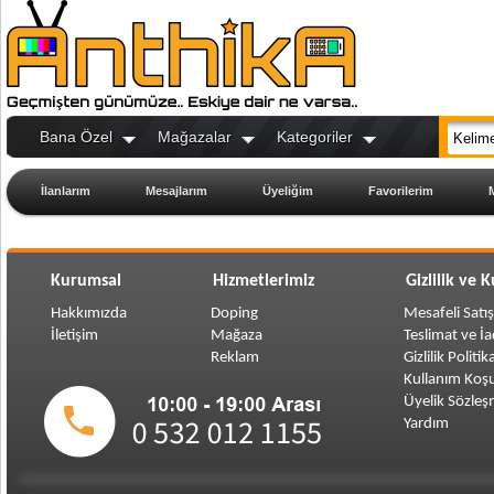
Bana Özel
Mağazalar
Kategoriler
İlanlarım
Mesajlarım
Üyeliğim
Favorilerim
Kurumsal
Hizmetlerimiz
Gizlilik ve 
Hakkımızda
Doping
Mesafeli Satı
İletişim
Mağaza
Teslimat ve İ
Reklam
Gizlilik Politik
Kullanım Koşu
Üyelik Sözleş
Yardım