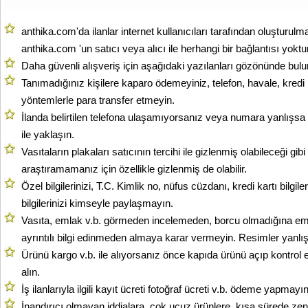
anthika.com'da ilanlar internet kullanıcıları tarafından oluşturulm
anthika.com 'un satıcı veya alıcı ile herhangi bir bağlantısı yoktur
Daha güvenli alışveriş için aşağıdaki yazılanları gözönünde bul
Tanımadığınız kişilere kaparo ödemeyiniz, telefon, havale, kredi k
yöntemlerle para transfer etmeyin.
İlanda belirtilen telefona ulaşamıyorsanız veya numara yanlışsa
ile yaklaşın.
Vasıtaların plakaları satıcının tercihi ile gizlenmiş olabileceği gibi
araştıramamanız için özellikle gizlenmiş de olabilir.
Özel bilgilerinizi, T.C. Kimlik no, nüfus cüzdanı, kredi kartı bilgileri
bilgilerinizi kimseyle paylaşmayın.
Vasıta, emlak v.b. görmeden incelemeden, borcu olmadığına e
ayrıntılı bilgi edinmeden almaya karar vermeyin. Resimler yanlış o
Ürünü kargo v.b. ile alıyorsanız önce kapıda ürünü açıp kontrol 
alın.
İş ilanlarıyla ilgili kayıt ücreti fotoğraf ücreti v.b. ödeme yapmayın
İnandırıcı olmayan iddialara, çok ucuz ürünlere, kısa sürede zeng