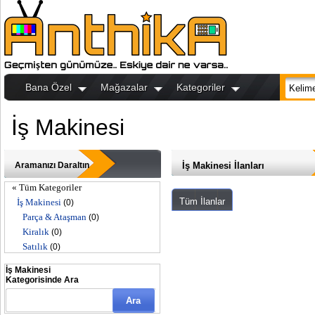
Bana Özel
Mağazalar
Kategoriler
İş Makinesi
Aramanızı Daraltın
İş Makinesi İlanları
« Tüm Kategoriler
Tüm İlanlar
İş Makinesi
(0)
Parça & Ataşman
(0)
Kiralık
(0)
Satılık
(0)
İş Makinesi
Kategorisinde Ara