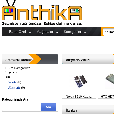
Bana Özel
Mağazalar
Kategoriler
Aramanızı Daraltın
Alışveriş Vitrini
« Tüm Kategoriler
Alışveriş
(3)
Vasıta
(0)
Alışveriş
(0)
Nokia 8210 Kapa...
HTC HD7 
Kategorisinde Ara
İlanları