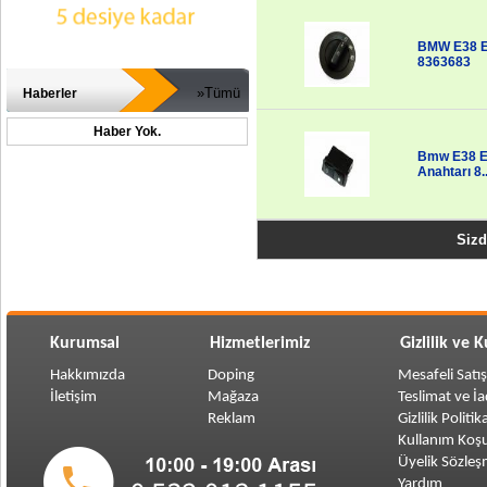
BMW E38 E3
8363683
»Tümü
Haberler
Haber Yok.
Bmw E38 E
Anahtarı 8..
Sizd
Kurumsal
Hizmetlerimiz
Gizlilik ve 
Hakkımızda
Doping
Mesafeli Satı
İletişim
Mağaza
Teslimat ve İ
Reklam
Gizlilik Politik
Kullanım Koşu
Üyelik Sözleş
Yardım