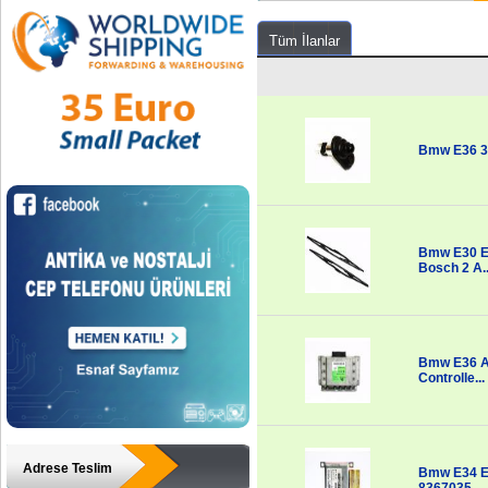
Tüm İlanlar
Bmw E36 3 
Bmw E30 E3
Bosch 2 A..
Bmw E36 Ab
Controlle...
Adrese Teslim
Bmw E34 E3