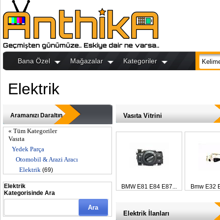
Bana Özel
Mağazalar
Kategoriler
Elektrik
Aramanızı Daraltın
Vasıta Vitrini
« Tüm Kategoriler
Vasıta
Yedek Parça
Otomobil & Arazi Aracı
Elektrik
(69)
Elektrik
BMW E81 E84 E87...
Bmw E32 E
Kategorisinde Ara
Elektrik İlanları