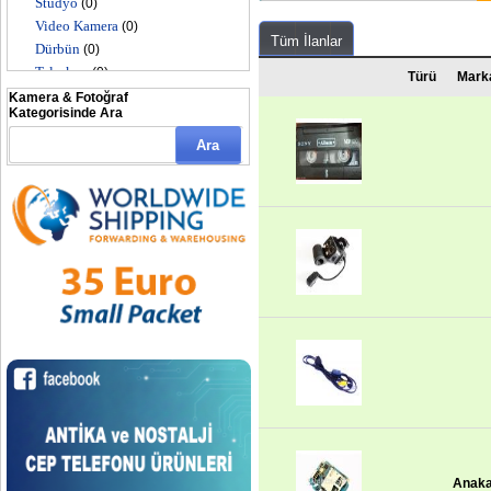
Stüdyo
(0)
Video Kamera
(0)
Tüm İlanlar
Dürbün
(0)
Teleskop
(0)
Türü
Mark
Toplu Satış
(0)
Kamera & Fotoğraf
Kategorisinde Ara
Anaka