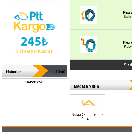
Flex
Kabl
Flex
Kabl
Sizd
»Tümü
Haberler
Haber Yok.
Mağaza Vitrin
Nokia Orjinal Yedek
Parça...