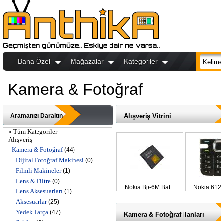
Bana Özel
Mağazalar
Kategoriler
Kamera & Fotoğraf
Aramanızı Daraltın
Alışveriş Vitrini
« Tüm Kategoriler
Alışveriş
Kamera & Fotoğraf
(44)
Dijital Fotoğraf Makinesi
(0)
Filmli Makineler
(1)
Lens & Filtre
(0)
Nokia Bp-6M Bat...
Nokia 612
Lens Aksesuarları
(1)
Aksesuarlar
(25)
Yedek Parça
(47)
Kamera & Fotoğraf İlanları