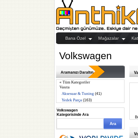
Bana Özel
Mağazalar
Kat
Volkswagen
Aramanızı Daraltın
Va
« Tüm Kategoriler
Vasıta
Aksesuar & Tuning
(41)
Yedek Parça
(163)
Volkswagen
Kategorisinde Ara
B
Vo