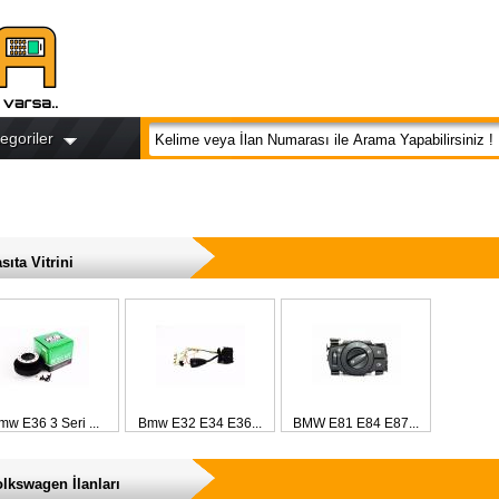
egoriler
sıta Vitrini
mw E36 3 Seri ...
Bmw E32 E34 E36...
BMW E81 E84 E87...
lkswagen İlanları