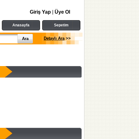
Giriş Yap
|
Üye Ol
Anasayfa
Sepetim
Detaylı Ara
>>